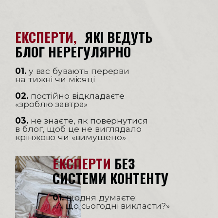
МАЙСТЕР-КЛАСІ.
ЕКСПЕРТИ,
ЯКІ ВЕДУТЬ
БЛОГ НЕРЕГУЛЯРНО
01.
у вас бувають перерви
на тижні чи місяці
02.
постійно відкладаєте
«зроблю завтра»
03.
не знаєте, як повернутися
в блог, щоб це не виглядало
крінжово чи «вимушено»
ЕКСПЕРТИ
БЕЗ
СИСТЕМИ КОНТЕНТУ
01.
щодня думаєте:
«А що сьогодні викласти?»