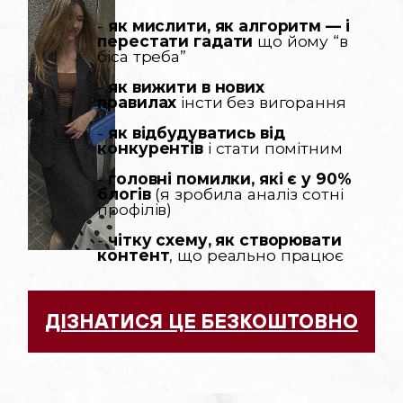
-
як мислити, як алгоритм — і
перестати гадати
що йому “в
біса треба”
-
як вижити в нових
правилах
інсти без вигорання
-
як відбудуватись від
конкурентів
і стати помітним
-
головні помилки, які є у 90%
блогів
(я зробила аналіз сотні
профілів)
-
чітку схему, як створювати
контент
, що реально працює
ДІЗНАТИСЯ ЦЕ БЕЗКОШТОВНО