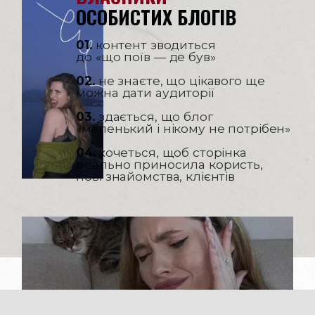
ОСОБИСТИХ БЛОГІВ
01.
контент зводиться
до «що поїв — де був»
02.
не знаєте, що цікавого ще
можна дати аудиторії
03.
здається, що блог
«маленький і нікому не потрібен»
04.
хочеться, щоб сторінка
реально приносила користь,
нові знайомства, клієнтів