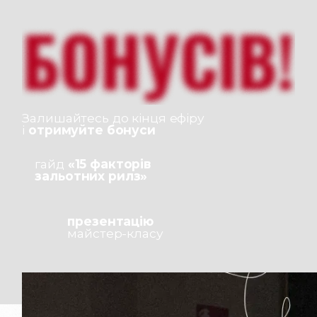
Залишайтесь до кінця ефіру
і
отримуйте бонуси
гайд
«15 факторів
зальотних рилз»
презентацію
майстер-класу