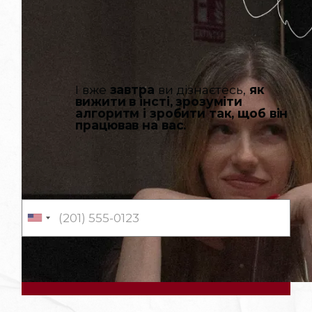
І вже
завтра
ви дізнаєтесь,
як
вижити в інсті, зрозуміти
алгоритм і зробити так, щоб він
працював на вас.