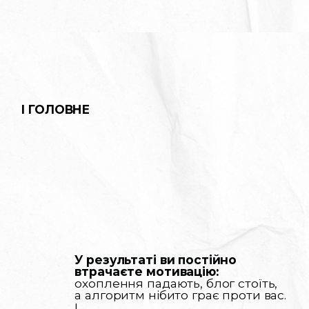
І ГОЛОВНЕ
У результаті ви постійно
втрачаєте мотивацію:
охоплення падають, блог стоїть,
а алгоритм нібито грає проти вас.
|