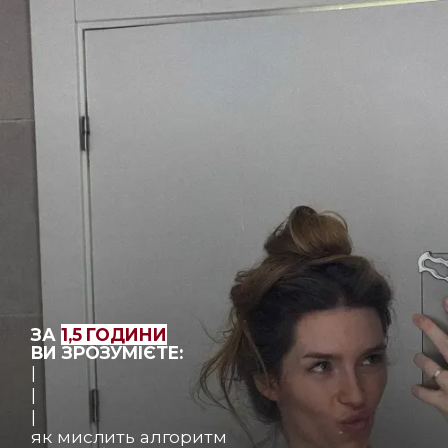
ЗА
1,5 ГОДИНИ
ВИ ЗРОЗУМІЄТЕ:
|
|
|
як мислить алгоритм