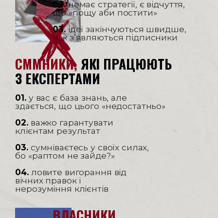
02.
немає стратегії, є відчуття,
що «пощу аби постити»
03.
ідеї закінчуються швидше,
ніж з’являються підписники
СММНИКИ,
ЯКІ ПРАЦЮЮТЬ
З ЕКСПЕРТАМИ
01.
у вас є база знань, але
здається, що цього «недостатньо»
02.
важко гарантувати
клієнтам результат
03.
сумніваєтесь у своїх силах,
бо «раптом не зайде?»
04.
ловите вигорання від
вічних правок і
нерозуміння клієнтів
ВЛАСНИКИ